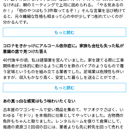
なければ、朝のミーティングで上司に詰められる。‍「やる気あるの
か！」「他のやつはもう3件取ってるぞ！」‍そんな言葉を浴び続けて
ると、元々繊細な性格も相まって心の中が少しずつ削れていくのが
分かるんです。
もっと読む
コロナをきかっけにアルコール依存症に。家族も会社も失った私が
意識の底で見つけた答え
40代後半の頃、私は建築業を営んでいました。‍家を建てる際に工事
関係者が立体的に動けるように周りを鉄のパイプのようなもので覆
う足場というものを組み立てる業者でした。‍足場業は危険性も伴い
ますが、収入もかなり高く、安定した暮らしを送ることができ...
もっと読む
あの真っ白な感覚はもう味わいたくない
古本屋のワゴンセールで安い商品を集めて、ヤフオクでさばく、い
わゆる「セドリ」を本格的に仕事としてやっていました。古物商の
免許もちゃんと取りました。レンタルルームを借りて倉庫にして、
毎週の資源ゴミ回収の日には、業者よりも先に軒先を回って売れそ