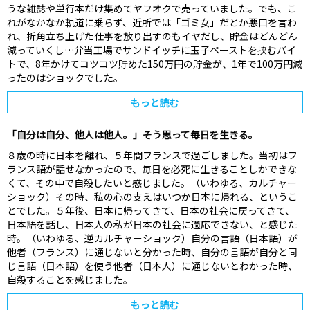
うな雑誌や単行本だけ集めてヤフオクで売っていました。でも、こ
れがなかなか軌道に乗らず、近所では「ゴミ女」だとか悪口を言わ
れ、折角立ち上げた仕事を放り出すのもイヤだし、貯金はどんどん
減っていくし…弁当工場でサンドイッチに玉子ペーストを挟むバイ
トで、8年かけてコツコツ貯めた150万円の貯金が、1年で100万円減
ったのはショックでした。
もっと読む
「自分は自分、他人は他人。」そう思って毎日を生きる。
８歳の時に日本を離れ、５年間フランスで過ごしました。当初はフ
ランス語が話せなかったので、毎日を必死に生きることしかできな
くて、その中で自殺したいと感じました。（いわゆる、カルチャー
ショック）その時、私の心の支えはいつか日本に帰れる、というこ
とでした。５年後、日本に帰ってきて、日本の社会に戻ってきて、
日本語を話し、日本人の私が日本の社会に適応できない、と感じた
時。（いわゆる、逆カルチャーショック）自分の言語（日本語）が
他者（フランス）に通じないと分かった時、自分の言語が自分と同
じ言語（日本語）を使う他者（日本人）に通じないとわかった時、
自殺することを感じました。
もっと読む