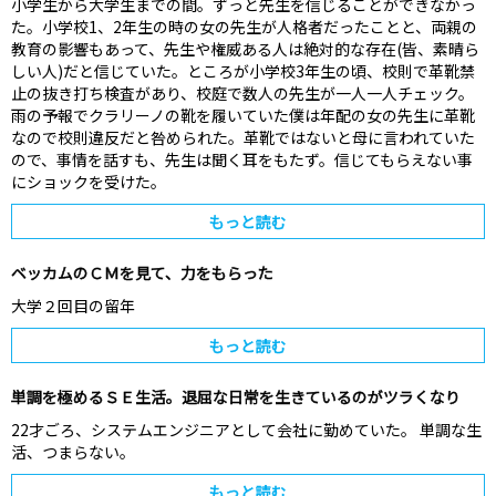
小学生から大学生までの間。ずっと先生を信じることができなかっ
た。小学校1、2年生の時の女の先生が人格者だったことと、両親の
教育の影響もあって、先生や権威ある人は絶対的な存在(皆、素晴ら
しい人)だと信じていた。ところが小学校3年生の頃、校則で革靴禁
止の抜き打ち検査があり、校庭で数人の先生が一人一人チェック。
雨の予報でクラリーノの靴を履いていた僕は年配の女の先生に革靴
なので校則違反だと咎められた。革靴ではないと母に言われていた
ので、事情を話すも、先生は聞く耳をもたず。信じてもらえない事
にショックを受けた。
もっと読む
ベッカムのＣＭを見て、力をもらった
大学２回目の留年
もっと読む
単調を極めるＳＥ生活。退屈な日常を生きているのがツラくなり
22才ごろ、システムエンジニアとして会社に勤めていた。 単調な生
活、つまらない。
もっと読む