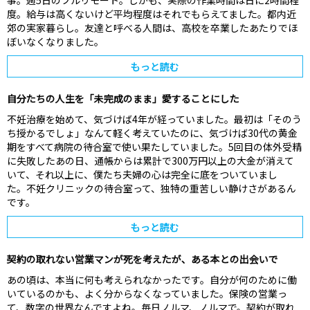
事。‍週5日のフルリモート。‍しかも、実際の作業時間は日に2時間程
度。給与は高くないけど平均程度はそれでもらえてました。‍都内近
郊の実家暮らし。‍友達と呼べる人間は、高校を卒業したあたりでほ
ぼいなくなりました。‍
もっと読む
自分たちの人生を「未完成のまま」愛することにした
不妊治療を始めて、気づけば4年が経っていました。最初は「そのう
ち授かるでしょ」なんて軽く考えていたのに、気づけば30代の黄金
期をすべて病院の待合室で使い果たしていました。‍5回目の体外受精
に失敗したあの日、通帳からは累計で300万円以上の大金が消えて
いて、それ以上に、僕たち夫婦の心は完全に底をついていまし
た。‍不妊クリニックの待合室って、独特の重苦しい静けさがあるん
です。
もっと読む
契約の取れない営業マンが死を考えたが、ある本との出会いで
あの頃は、本当に何も考えられなかったです。自分が何のために働
いているのかも、よく分からなくなっていました。‍保険の営業っ
て、数字の世界なんですよね。毎日ノルマ、ノルマで。契約が取れ