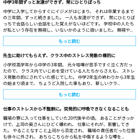
中学3年間ずっと友達ができず、常にひとりぼっち
中学に入学してからすぐにイジメがはじまり、 それは卒業するまで
の三年間、ずっと続きました。 一人も友達ができず、 常にひとりぼ
っちで会話らしい会話をした覚えがないほどです。 学校中の人たち
が私という存在を無視し、いないかのように扱いました。 無視や...
もっと読む
先生に助けてもらえず、クラス中のストレス発散の標的に
小学校高学年から中学の3年間、 元々喧嘩が苦手ですぐ泣く方だっ
たので、 クラス内でいじめを受けている人たちからさえも、 ストレ
ス発散の的にされていた感じでした。 中学2年生の終わりから3年生
の始まり頃まで、 ちょうど入院した事もあり、 新しいクラ...
もっと読む
仕事のストレスから不整脈に。突発的に呼吸できなくなることも
職場の寮に入って仕事をしていた20代後半の頃。 あることがきっか
けで、上司の奥さんにひどく嫌われ、 仕事にそれが、影響してき
た。 やることなすこと上司から否定され、 職場の責任者だった位置
も徐々に外され、 あちらこちらから私を中傷するような噂を...