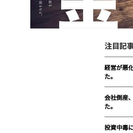
注目記
経営が悪
た。
会社倒産
た。
投資中毒