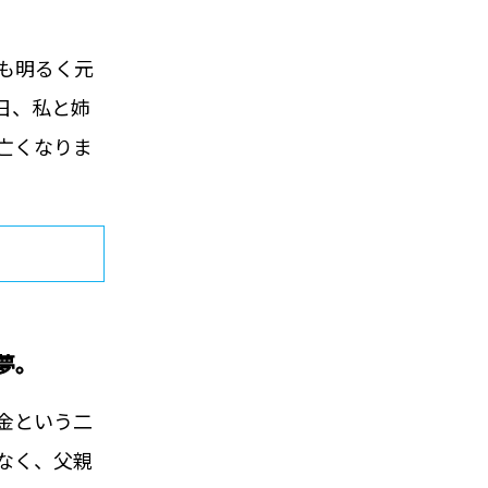
も明るく元
日、私と姉
亡くなりま
夢。
金という二
なく、父親