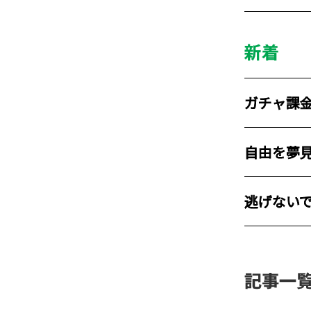
新着
ガチャ課
自由を夢
逃げない
記事一