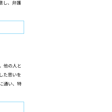
意し、弁護
。他の人と
した思いを
に通い、特