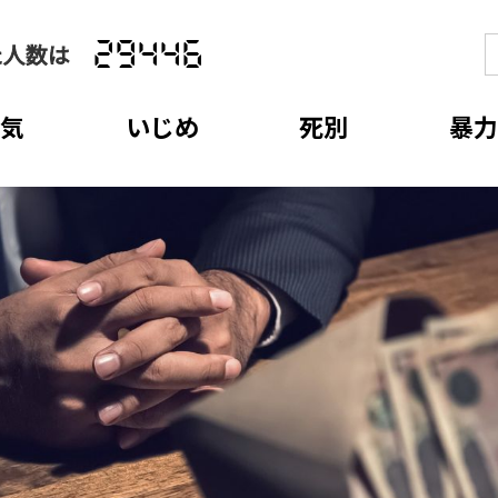
た人数は
29446
病気
いじめ
死別
暴力