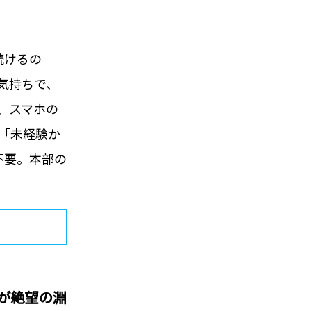
続けるの
気持ちで、
、スマホの
「未経験か
不要。本部の
が絶望の淵