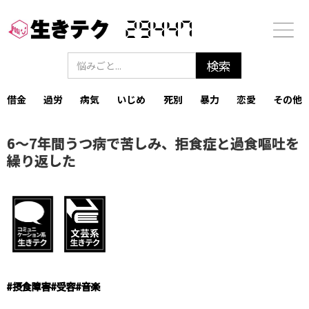
29447
借金
過労
病気
いじめ
死別
暴力
恋愛
その他
6～7年間うつ病で苦しみ、拒食症と過食嘔吐を
繰り返した
#
摂食障害
#
受容
#
音楽